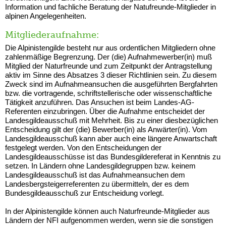
Information und fachliche Beratung der Natufreunde-Mitglieder in
alpinen Angelegenheiten.
Mitgliederaufnahme:
Die Alpinistengilde besteht nur aus ordentlichen Mitgliedern ohne
zahlenmäßige Begrenzung. Der (die) Aufnahmewerber(in) muß
Mitglied der Naturfreunde und zum Zeitpunkt der Antragstellung
aktiv im Sinne des Absatzes 3 dieser Richtlinien sein. Zu diesem
Zweck sind im Aufnahmeansuchen die ausgeführten Bergfahrten
bzw. die vortragende, schriftstellerische oder wissenschaftliche
Tätigkeit anzuführen. Das Ansuchen ist beim Landes-AG-
Referenten einzubringen. Über die Aufnahme entscheidet der
Landesgildeausschuß mit Mehrheit. Bis zu einer diesbezüglichen
Entscheidung gilt der (die) Bewerber(in) als Anwärter(in). Vom
Landesgildeausschuß kann aber auch eine längere Anwartschaft
festgelegt werden. Von den Entscheidungen der
Landesgildeausschüsse ist das Bundesgildereferat in Kenntnis zu
setzen. In Ländern ohne Landesgildegruppen bzw. keinem
Landesgildeausschuß ist das Aufnahmeansuchen dem
Landesbergsteigerreferenten zu übermitteln, der es dem
Bundesgildeausschuß zur Entscheidung vorlegt.
In der Alpinistengilde können auch Naturfreunde-Mitglieder aus
Ländern der NFI aufgenommen werden, wenn sie die sonstigen